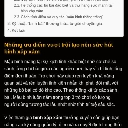
Hệ thống các bộ bài đặc biệt và thứ hạng sức mạnh tại
binh xập xám
Cách tính điểm và quy tắc “mậu binh thắng trắng”
Kỹ thuật “binh bài” thượng thừa từ giới chuyên gia
Kết luận
Những ưu điểm vượt trội tạo nên sức hút
binh xập xám
Mậu binh mang lại sự kịch tính khác biệt nhờ cơ chế so
sánh từng chi bài giữa các người chơi thay vì chỉ tính tổng
điểm đơn thuần. Trò chơi này giúp rèn luyện khả năng
quan sát và rèn luyện tính kiên nhẫn khi phải đối mặt với
những bộ bài có độ khó cao. Theo thống kê từ các sảnh
bài, Mậu binh luôn nằm trong top 3 trò chơi có lượng
người dùng tương tác lâu nhất nhờ tính trí tuệ sâu sắc.
Việc tham gia
binh xập xám
thường xuyên còn giúp bạn
nâng cao kỹ năng quản lý rủi ro và ra quyết định trong thời