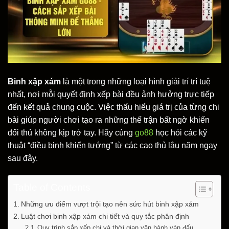
Binh xập xám
là một trong những loại hình giải trí trí tuệ
nhất, nơi mỗi quyết định xếp bài đều ảnh hưởng trực tiếp
đến kết quả chung cuộc. Việc thấu hiểu giá trị của từng chi
bài giúp người chơi tạo ra những thế trận bất ngờ khiến
đối thủ không kịp trở tay. Hãy cùng
go88
học hỏi các kỹ
thuật “điều binh khiển tướng” từ các cao thủ lâu năm ngay
sau đây.
Table of Contents
Những ưu điểm vượt trội tạo nên sức hút binh xập xám
Luật chơi binh xập xám chi tiết và quy tắc phân định
Quy trình sắp xếp chi và thời gian vận hành ván đấu