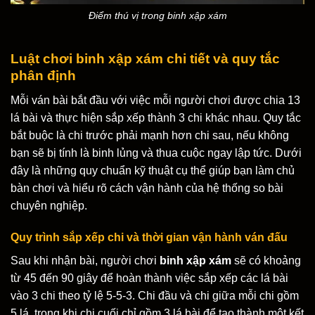
Điểm thú vị trong binh xập xám
Luật chơi binh xập xám chi tiết và quy tắc
phân định
Mỗi ván bài bắt đầu với việc mỗi người chơi được chia 13
lá bài và thực hiện sắp xếp thành 3 chi khác nhau. Quy tắc
bắt buộc là chi trước phải mạnh hơn chi sau, nếu không
bạn sẽ bị tính là binh lủng và thua cuộc ngay lập tức. Dưới
đây là những quy chuẩn kỹ thuật cụ thể giúp bạn làm chủ
bàn chơi và hiểu rõ cách vận hành của hệ thống so bài
chuyên nghiệp.
Quy trình sắp xếp chi và thời gian vận hành ván đấu
Sau khi nhận bài, người chơi
binh xập xám
sẽ có khoảng
từ 45 đến 90 giây để hoàn thành việc sắp xếp các lá bài
vào 3 chi theo tỷ lệ 5-5-3. Chi đầu và chi giữa mỗi chi gồm
5 lá, trong khi chi cuối chỉ gồm 3 lá bài để tạo thành một kết