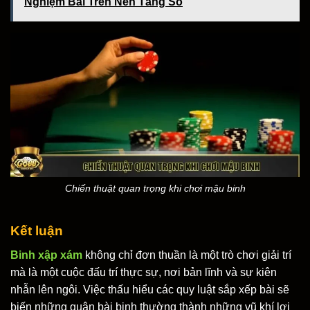
Nghiệm Bài Trên Nền Tảng Số
Chiến thuật quan trọng khi chơi mậu binh
Kết luận
Binh xập xám
không chỉ đơn thuần là một trò chơi giải trí
mà là một cuộc đấu trí thực sự, nơi bản lĩnh và sự kiên
nhẫn lên ngôi. Việc thấu hiểu các quy luật sắp xếp bài sẽ
biến những quân bài binh thường thành những vũ khí lợi