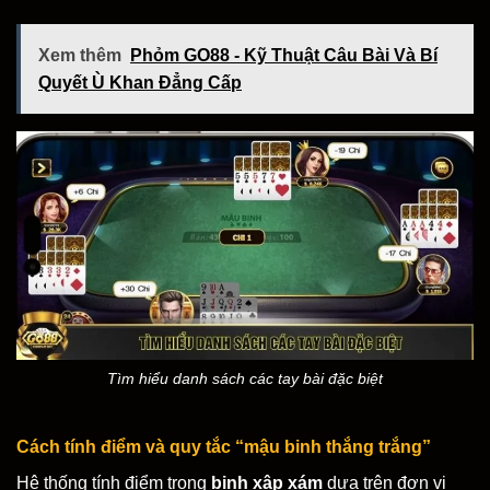
Xem thêm
Phỏm GO88 - Kỹ Thuật Câu Bài Và Bí
Quyết Ù Khan Đẳng Cấp
Tìm hiểu danh sách các tay bài đặc biệt
Cách tính điểm và quy tắc “mậu binh thắng trắng”
Hệ thống tính điểm trong
binh xập xám
dựa trên đơn vị