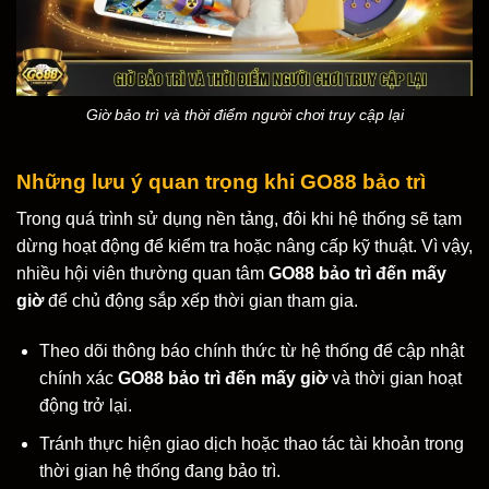
Giờ bảo trì và thời điểm người chơi truy cập lại
Những lưu ý quan trọng khi GO88 bảo trì
Trong quá trình sử dụng nền tảng, đôi khi hệ thống sẽ tạm
dừng hoạt động để kiểm tra hoặc nâng cấp kỹ thuật. Vì vậy,
nhiều hội viên thường quan tâm
GO88 bảo trì đến mấy
giờ
để chủ động sắp xếp thời gian tham gia.
Theo dõi thông báo chính thức từ hệ thống để cập nhật
chính xác
GO88 bảo trì đến mấy giờ
và thời gian hoạt
động trở lại.
Tránh thực hiện giao dịch hoặc thao tác tài khoản trong
thời gian hệ thống đang bảo trì.