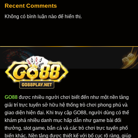
Recent Comments
Không có bình luận nào để hiển thị.
GO88
được nhiều người chơi biết đến như một nền tảng
giải trí trực tuyến sở hữu hệ thống trò chơi phong phú và
giao diện hiện đại. Khi truy cập GO88, người dùng có thể
khám phá nhiều danh mục hấp dẫn như game bài đổi
thưởng, slot game, bắn cá và các trò chơi trực tuyến phổ
biến khác. Nền tảng được thiết kế với bố cục rõ ràng, giúp