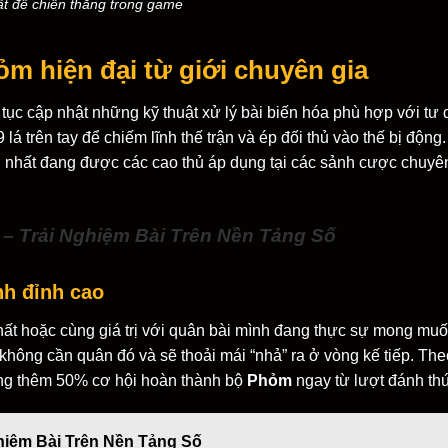
ất để chiến thắng trong game
m hiện đại từ giới chuyên gia
 tục cập nhật những kỹ thuật xử lý bài biến hóa phù hợp với tư 
 trên tay để chiếm lĩnh thế trận và ép đối thủ vào thế bị động
ọng nhất đang được các cao thủ áp dụng tại các sảnh cược chuyê
– Trải Nghiệm Bài Trên Nền Tảng Số
nh đỉnh cao
hất hoặc cùng giá trị với quân bài mình đang thực sự mong mu
không cần quân đó và sẽ thoải mái “nhả” ra ở vòng kế tiếp. Th
tăng thêm 50% cơ hội hoàn thành bộ
Phỏm
ngay từ lượt đánh thứ
hiệm Bài Trên Nền Tảng Số