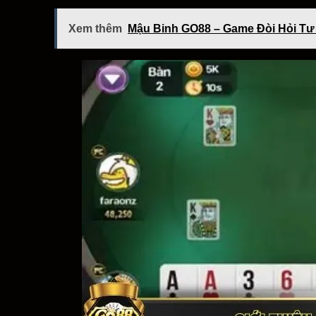
Xem thêm
Mậu Binh GO88 – Game Đòi Hỏi Tư