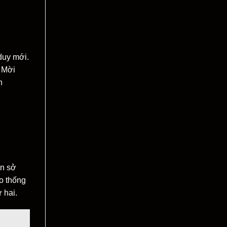
duy mới.
. Mời
n
ốn sở
eo thống
 hai.