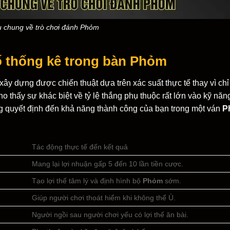
ệu chung về trò chơi đánh Phỏm
số thống kê trong bàn Phỏm
xây dựng được chiến thuật dựa trên xác suất thực tế thay vì ch
 thấy sự khác biệt về tỷ lệ thắng phụ thuộc rất lớn vào kỹ năn
ọng quyết định đến khả năng thành công của bạn trong một ván
P
Tác động thực tế đến kết quả
Mang lại lợi nhuận gấp 5 đến 10 lần tiền cược.
Tạo lợi thế tâm lý và định hình bộ
Phỏm
sớm.
Giúp người chơi thoát hiểm khi không thể Ù.
Người ngồi sau người chơi yếu có lợi thế ăn bài.