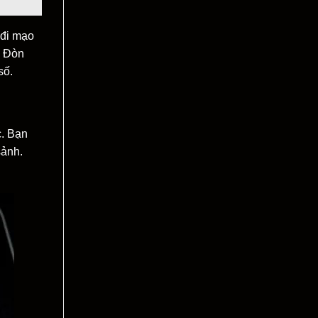
 đi mạo
. Đòn
số.
c. Bạn
sảnh.