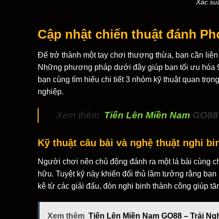
Xác su
Cập nhật chiến thuật đánh Phỏ
Để trở thành một tay chơi thượng thừa, bạn cần liên
Những phương pháp dưới đây giúp bạn tối ưu hóa 9 lá
bạn cùng tìm hiểu chi tiết 3 nhóm kỹ thuật quan tr
nghiệp.
Xem thêm:
Tiến Lên Miền Nam
GO88 
Kỹ thuật câu bài và nghệ thuật nghi bi
Người chơi nên chủ động đánh ra một lá bài cùng c
hữu. Tuyệt kỹ này khiến đối thủ lầm tưởng rằng bạn 
kê từ các giải đấu, đòn nghi binh thành công giúp 
Xem thêm
Tiến Lên Miền Nam GO88 – Trải Ng