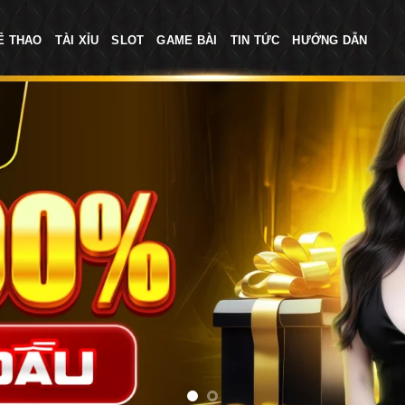
Ể THAO
TÀI XỈU
SLOT
GAME BÀI
TIN TỨC
HƯỚNG DẪN