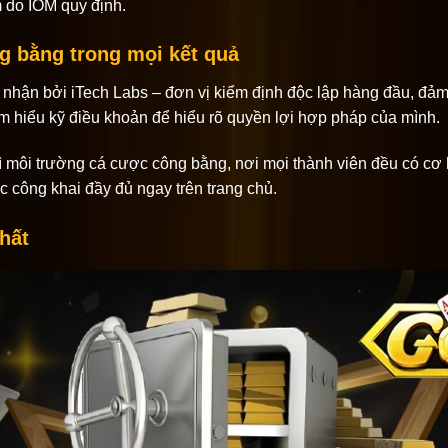
 do IOM quy định.
g bằng trong mọi kết quả
 nhận bởi iTech Labs – đơn vị kiểm định độc lập hàng đầu, đảm
ìm hiểu kỹ điều khoản để hiểu rõ quyền lợi hợp pháp của mình.
ì môi trường cá cược công bằng, nơi mọi thành viên đều có cơ
 công khai đầy đủ ngay trên trang chủ.
hất