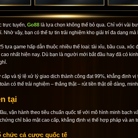
 trực tuyến,
Go88
là lựa chọn không thể bỏ qua. Chỉ với vài b
 Nhờ vậy, bạn có thể tự tin trải nghiệm kho giải trí đa dạng m
ựa game hấp dẫn thuộc nhiều thể loại: tài xỉu, bầu cua, xóc đĩa
 cao nhất hiện nay. Dù bạn là người mới bắt đầu hay đã có ki
ghỉ.
 cập và tỷ lệ xử lý giao dịch thành công đạt 99%, khẳng định v
oàn có thể trải nghiệm – thắng thật – rút tiền thật dễ dàng, min
n tại
ầu, vận hành theo tiêu chuẩn quốc tế với mô hình minh bạch và
chứng chỉ bảo mật cao cấp, khẳng định vị thế hợp pháp và an t
ổ chức cá cược quốc tế