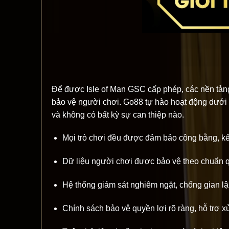
Để được Isle of Man GSC cấp phép, các nền tảng
bảo vệ người chơi. Go88 tự hào hoạt động dưới s
và không có bất kỳ sự can thiệp nào.
Mọi trò chơi đều được đảm bảo công bằng, kế
Dữ liệu người chơi được bảo vệ theo chuẩn quố
Hệ thống giám sát nghiêm ngặt, chống gian lậ
Chính sách bảo vệ quyền lợi rõ ràng, hỗ trợ x