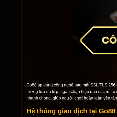
Go88 áp dụng công nghệ bảo mật SSL/TLS 256-bit
tường lửa đa lớp, ngăn chặn hiệu quả các rủi ro 
nhanh chóng, giúp người chơi hoàn toàn yên tâm 
Hệ thống giao dịch tại Go8