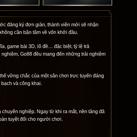
ước đăng ký đơn giản, thành viên mới sẽ nhận
à không cần bận tâm về vốn khởi đầu.
, game bài 3D, lô đề… đặc biệt, tỷ lệ trả
nh nghiệm, Go88 đều mang đến những trải nghiệm
ị thế vững chắc của một sân chơi trực tuyến đáng
h bạch và công khai.
 chuyên nghiệp. Ngay từ khi ra mắt, nền tảng đã
oàn tuyệt đối cho người chơi.