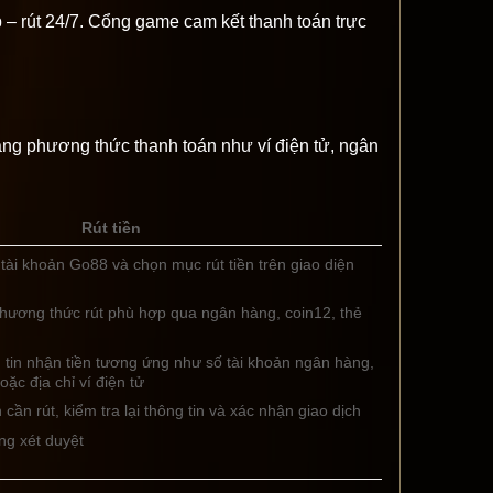
 – rút 24/7. Cổng game cam kết thanh toán trực
ạng phương thức thanh toán như ví điện tử, ngân
Rút tiền
ài khoản Go88 và chọn mục rút tiền trên giao diện
hương thức rút phù hợp qua ngân hàng, coin12, thẻ
tin nhận tiền tương ứng như số tài khoản ngân hàng,
ặc địa chỉ ví điện tử
 cần rút, kiểm tra lại thông tin và xác nhận giao dịch
ng xét duyệt