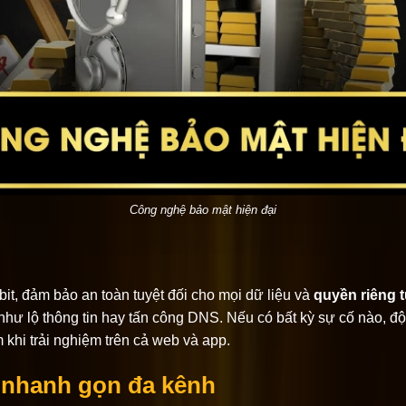
Công nghệ bảo mật hiện đại
, đảm bảo an toàn tuyệt đối cho mọi dữ liệu và
quyền riêng 
như lộ thông tin hay tấn công DNS. Nếu có bất kỳ sự cố nào, đội
khi trải nghiệm trên cả web và app.
8 nhanh gọn đa kênh