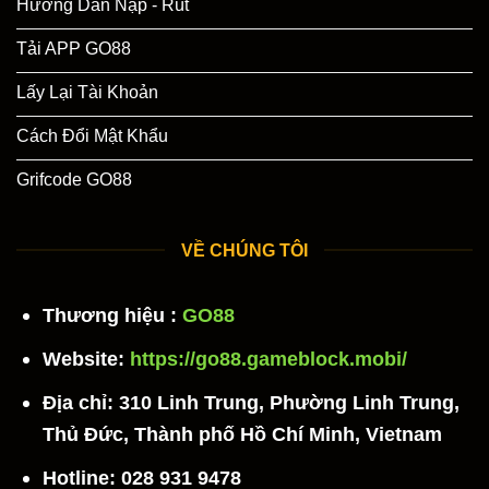
Hướng Dãn Nạp - Rút
Tải APP GO88
Lấy Lại Tài Khoản
Cách Đổi Mật Khẩu
Grifcode GO88
VỀ CHÚNG TÔI
Thương hiệu :
GO88
Website:
https://go88.gameblock.mobi/
Địa chỉ: 310 Linh Trung, Phường Linh Trung,
Thủ Đức, Thành phố Hồ Chí Minh, Vietnam
Hotline: 028 931 9478