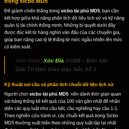
trong sicbo MD5
Để giành chiến thắng trong
sicbo tài phú MD5
, bạn cần
kết hợp giữa khả năng phân tích dữ liệu lịch sử và kỹ năng
quản lý tài chính thông minh. Những bí quyết dưới đây
được đúc kết từ hàng nghìn ván đấu của các chuyên gia,
giúp bạn nâng cao tỷ lệ thắng từ mức ngẫu nhiên lên mức
có kiểm soát.
Xem thêm:
Xóc Đĩa
GO88 – Bản Sắc
Giải Trí Dân Gian Đặc Sắc Số 1
Kỹ thuật soi cầu và phân tích chuỗi dữ liệu lịch sử
Người chơi
sicbo tài phú MD5
nên dành thời gian quan
sát bảng thống kê kết quả của 100 ván gần nhất để nhận
diện các quy luật như cầu bệt, cầu nghiêng hay cầu 1-1.
Theo nghiên cứu hành vi, các chuỗi kết quả trong Sicbo
MD5 thường xuất hiện theo những quy luật lặp lại nhất