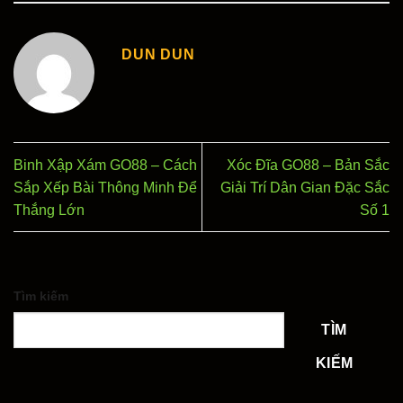
DUN DUN
Binh Xập Xám GO88 – Cách
Xóc Đĩa GO88 – Bản Sắc
Sắp Xếp Bài Thông Minh Để
Giải Trí Dân Gian Đặc Sắc
Thắng Lớn
Số 1
Tìm kiếm
TÌM
KIẾM