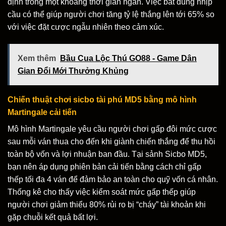
định trong một khoảng thời gian ngắn. Việc bắt đúng nhịp
cầu có thể giúp người chơi tăng tỷ lệ thắng lên tới 65% so
với việc đặt cược ngẫu nhiên theo cảm xúc.
Xem thêm
Bầu Cua Lộc Thú GO88 - Game Dân
Gian Đổi Mới Thưởng Khủng
Chiến thuật chơi sicbo tài phú MD5 bằng mô hình
Martingale cải tiến
Mô hình Martingale yêu cầu người chơi gấp đôi mức cược
sau mỗi ván thua cho đến khi giành chiến thắng để thu hồi
toàn bộ vốn và lợi nhuận ban đầu. Tại sảnh Sicbo MD5,
bạn nên áp dụng phiên bản cải tiến bằng cách chỉ gấp
thếp tối đa 4 ván để đảm bảo an toàn cho quỹ vốn cá nhân.
Thống kê cho thấy việc kiểm soát mức gấp thếp giúp
người chơi giảm thiểu 80% rủi ro bị “cháy” tài khoản khi
gặp chuỗi kết quả bất lợi.