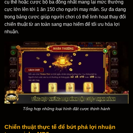
cụ thể hoặc cược bộ ba đồng nhất mang lại mức thưởng
cực lớn lên tới 1 ăn 150 cho người may mắn. Sự đa dạng
trong bảng cược giúp người chơi có thể linh hoạt thay đổi
chiến thuật từ an toàn sang mạo hiểm để tối ưu hóa lợi
nhuận.
Tổng hợp những loại hình đặt cược thịnh hành
Chiến thuật thực tế để bứt phá lợi nhuận