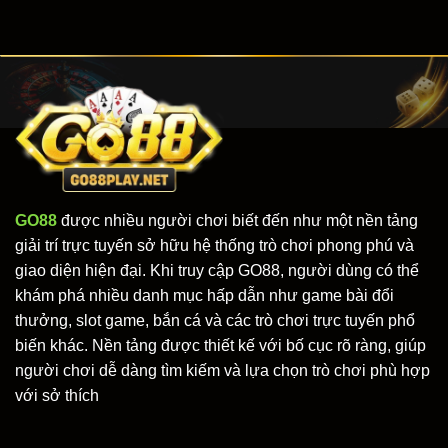
GO88
được nhiều người chơi biết đến như một nền tảng
giải trí trực tuyến sở hữu hệ thống trò chơi phong phú và
giao diện hiện đại. Khi truy cập GO88, người dùng có thể
khám phá nhiều danh mục hấp dẫn như game bài đổi
thưởng, slot game, bắn cá và các trò chơi trực tuyến phổ
biến khác. Nền tảng được thiết kế với bố cục rõ ràng, giúp
người chơi dễ dàng tìm kiếm và lựa chọn trò chơi phù hợp
với sở thích