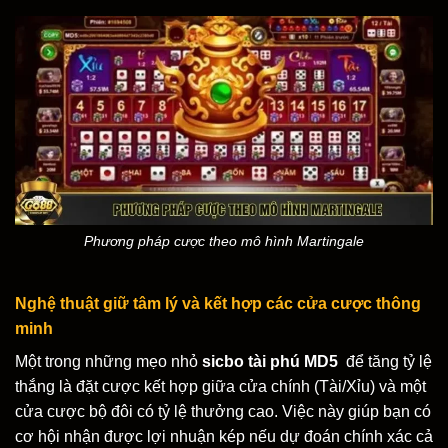
Phương pháp cược theo mô hình Martingale
Nghệ thuật giữ tâm lý và kết hợp các cửa cược thông
minh
Một trong những mẹo nhỏ
sicbo tài phú MD5
để tăng tỷ lệ
thắng là đặt cược kết hợp giữa cửa chính (Tài/Xỉu) và một
cửa cược bộ đôi có tỷ lệ thưởng cao. Việc này giúp bạn có
cơ hội nhận được lợi nhuận kép nếu dự đoán chính xác cả