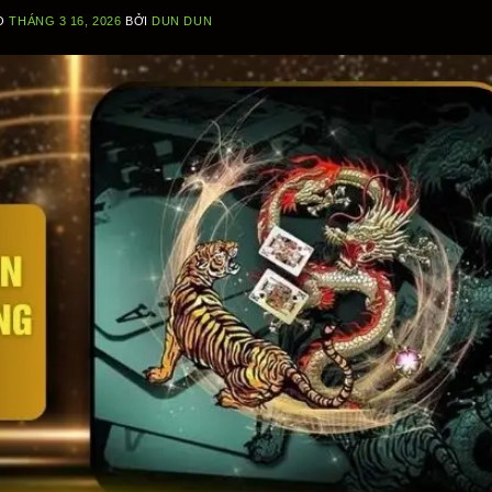
ÀO
THÁNG 3 16, 2026
BỞI
DUN DUN