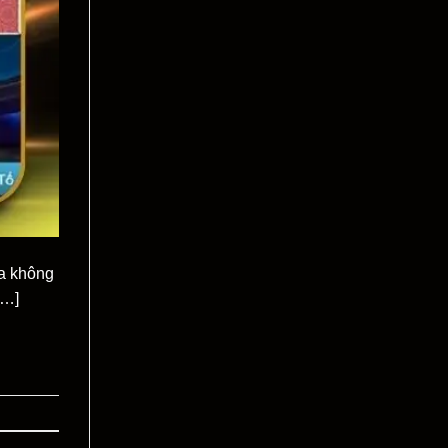
ia không
[…]