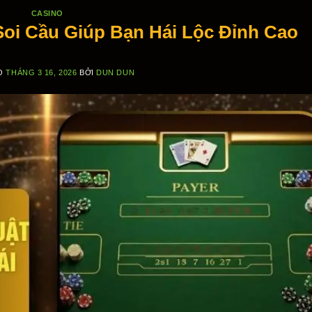
CASINO
 Soi Cầu Giúp Bạn Hái Lộc Đỉnh Cao
ÀO
THÁNG 3 16, 2026
BỞI
DUN DUN