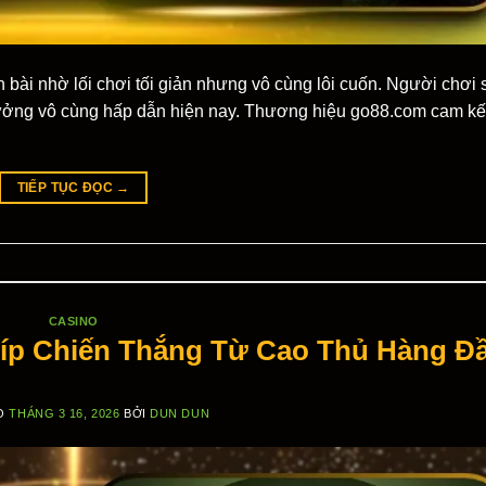
h bài nhờ lối chơi tối giản nhưng vô cùng lôi cuốn. Người chơi
 thưởng vô cùng hấp dẫn hiện nay. Thương hiệu go88.com cam k
TIẾP TỤC ĐỌC
→
CASINO
 Kíp Chiến Thắng Từ Cao Thủ Hàng Đ
ÀO
THÁNG 3 16, 2026
BỞI
DUN DUN