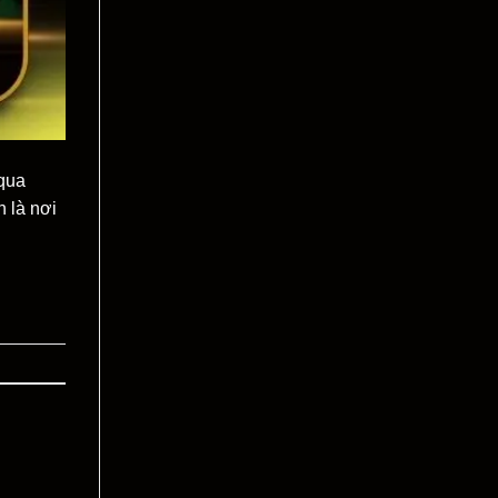
 qua
n là nơi