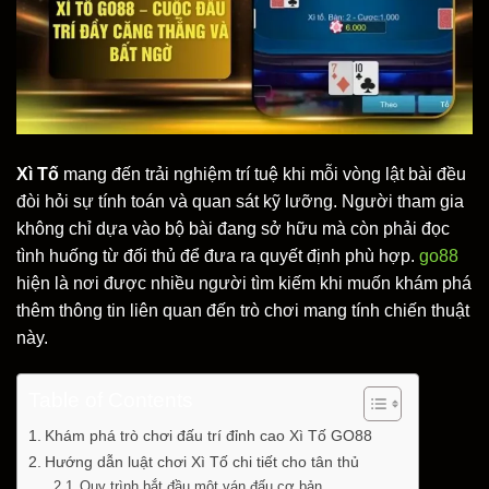
Xì Tố
mang đến trải nghiệm trí tuệ khi mỗi vòng lật bài đều
đòi hỏi sự tính toán và quan sát kỹ lưỡng. Người tham gia
không chỉ dựa vào bộ bài đang sở hữu mà còn phải đọc
tình huống từ đối thủ để đưa ra quyết định phù hợp.
go88
hiện là nơi được nhiều người tìm kiếm khi muốn khám phá
thêm thông tin liên quan đến trò chơi mang tính chiến thuật
này.
Table of Contents
Khám phá trò chơi đấu trí đỉnh cao Xì Tố GO88
Hướng dẫn luật chơi Xì Tố chi tiết cho tân thủ
Quy trình bắt đầu một ván đấu cơ bản