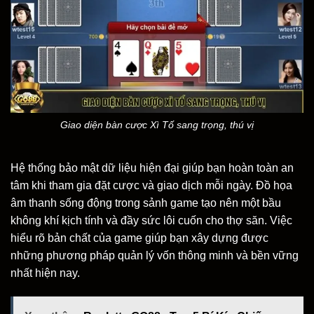
Giao diện bàn cược Xì Tố sang trọng, thú vị
Hệ thống bảo mật dữ liệu hiện đại giúp bạn hoàn toàn an
tâm khi tham gia đặt cược và giao dịch mỗi ngày. Đồ họa
âm thanh sống động trong sảnh game tạo nên một bầu
không khí kịch tính và đầy sức lôi cuốn cho thợ săn. Việc
hiểu rõ bản chất của game giúp bạn xây dựng được
những phương pháp quản lý vốn thông minh và bền vững
nhất hiện nay.