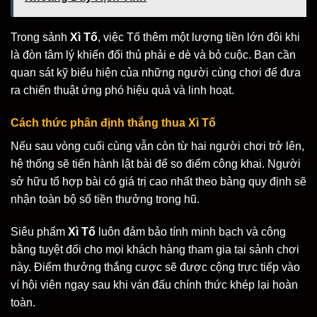
Trong sảnh
Xì Tố
, việc Tố thêm một lượng tiền lớn đôi khi
là đòn tâm lý khiến đối thủ phải e dè và bỏ cuộc. Bạn cần
quan sát kỹ biểu hiện của những người cùng chơi để đưa
ra chiến thuật ứng phó hiệu quả và linh hoạt.
Cách thức phân định thắng thua Xì Tố
Nếu sau vòng cuối cùng vẫn còn từ hai người chơi trở lên,
hệ thống sẽ tiến hành lật bài để so điểm công khai. Người
sở hữu tổ hợp bài có giá trị cao nhất theo bảng quy định sẽ
nhận toàn bộ số tiền thưởng trong hũ.
Siêu phẩm
Xì Tố
luôn đảm bảo tính minh bạch và công
bằng tuyệt đối cho mọi khách hàng tham gia tại sảnh chơi
này. Điểm thưởng thắng cược sẽ được cộng trực tiếp vào
ví hội viên ngay sau khi ván đấu chính thức khép lại hoàn
toàn.